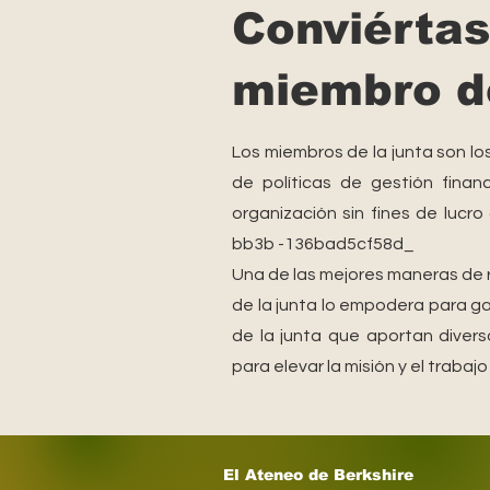
Conviértas
miembro de
Los miembros de la junta son lo
de políticas de gestión fina
organización sin fines de luc
bb3b -136bad5cf58d_
Una de las mejores maneras de ret
de la junta lo empodera para gar
de la junta que aportan diver
para elevar la misión y el trabajo
El Ateneo de Berkshire