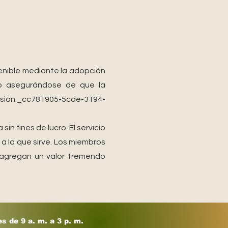
tenible mediante la adopción
omo asegurándose de que la
misión._cc781905-5cde-3194-
in fines de lucro. El servicio
 a la que sirve. Los miembros
 agregan un valor tremendo
s de 9 a. m. a 3 p. m.