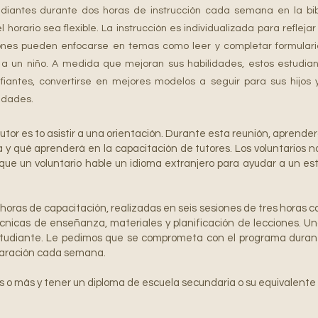
udiantes durante dos horas de instrucción cada semana en la bib
horario sea flexible. La instrucción es individualizada para refleja
nes pueden enfocarse en temas como leer y completar formularios
le a un niño. A medida que mejoran sus habilidades, estos estudia
iantes, convertirse en mejores modelos a seguir para sus hijo
idades.
tutor es to
asistir a una orientación
. Durante esta reunión, aprende
ía y qué aprenderá en la capacitación de tutores. Los voluntarios 
 que un voluntario hable un idioma extranjero para ayudar a un es
 horas de capacitación, realizadas en seis sesiones de tres horas 
cnicas de enseñanza, materiales y planificación de lecciones. U
estudiante. Le pedimos que se comprometa con el programa duran
eparación cada semana.
s o más y tener un diploma de escuela secundaria o su equivalente